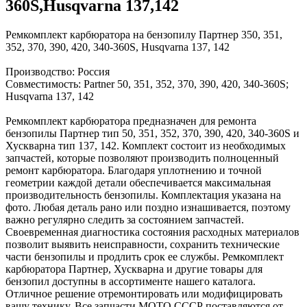
360S,Husqvarna 137,142
Ремкомплект карбюратора на бензопилу Партнер 350, 351,
352, 370, 390, 420, 340-360S, Husqvarna 137, 142
Производство: Россия
Совместимость: Partner 50, 351, 352, 370, 390, 420, 340-360S;
Husqvarna 137, 142
Ремкомплект карбюратора предназначен для ремонта
бензопилы Партнер тип 50, 351, 352, 370, 390, 420, 340-360S и
Хускварна тип 137, 142. Комплект состоит из необходимых
запчастей, которые позволяют производить полноценный
ремонт карбюратора. Благодаря уплотнению и точной
геометрии каждой детали обеспечивается максимальная
производительность бензопилы. Комплектация указана на
фото. Любая деталь рано или поздно изнашивается, поэтому
важно регулярно следить за состоянием запчастей.
Своевременная диагностика состояния расходных материалов
позволит выявить неисправности, сохранить технические
части бензопилы и продлить срок ее службы. Ремкомплект
карбюратора Партнер, Хускварна и другие товары для
бензопил доступны в ассортименте нашего каталога.
Отличное решение отремонтировать или модифицировать
вашу технику. Все запчасти МОТО СССР поставляются от