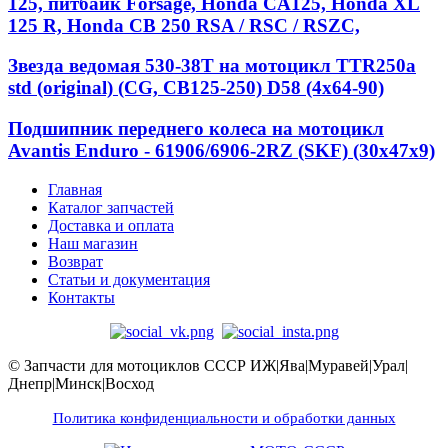
125, питбайк Forsage, Honda CA125, Honda XL
125 R, Honda CB 250 RSA / RSC / RSZC,
Звезда ведомая 530-38T на мотоцикл TTR250a
std (original) (CG, CB125-250) D58 (4x64-90)
Подшипник переднего колеса на мотоцикл
Avantis Enduro - 61906/6906-2RZ (SKF) (30x47x9)
Главная
Каталог запчастей
Доставка и оплата
Наш магазин
Возврат
Статьи и документация
Контакты
© Запчасти для мотоциклов СССР ИЖ|Ява|Муравей|Урал|
Днепр|Минск|Восход
Политика конфиденциальности и обработки данных