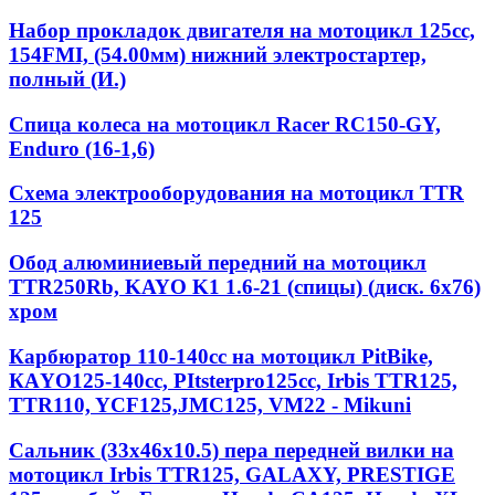
Набор прокладок двигателя на мотоцикл 125cc,
154FMI, (54.00мм) нижний электростартер,
полный (И.)
Спица колеса на мотоцикл Racer RC150-GY,
Enduro (16-1,6)
Схема электрооборудования на мотоцикл TTR
125
Обод алюминиевый передний на мотоцикл
TTR250Rb, KAYO K1 1.6-21 (спицы) (диск. 6x76)
хром
Карбюратор 110-140cc на мотоцикл PitBike,
КАYО125-140сс, РItstеrрrо125сс, Irbis TTR125,
TTR110, YCF125,JMC125, VM22 - Mikuni
Сальник (33х46х10.5) пера передней вилки на
мотоцикл Irbis TTR125, GALAXY, PRESTIGE