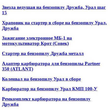
Звезда ведущая на бензопилу Дружба, Урал шаг
15
Храповик на стартер в сборе на бензопилу Урал,
Дружба
Зажигание электронное МБ-1 на
мотокультиватор Крот (Совек)
Стартер на бензопилу Дружба металл
Адаптер карбюратора для бензопилы Partner
350 (ATLANT)
Коленвал на бензопилу Урал в сборе
Карбюратор на бензопилу Урал КМП 100-У
Ремкомплект карбюратора на бензопилу
Дружба