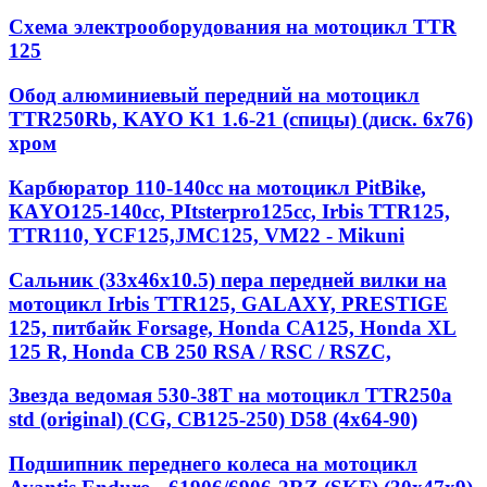
Схема электрооборудования на мотоцикл TTR
125
Обод алюминиевый передний на мотоцикл
TTR250Rb, KAYO K1 1.6-21 (спицы) (диск. 6x76)
хром
Карбюратор 110-140cc на мотоцикл PitBike,
КАYО125-140сс, РItstеrрrо125сс, Irbis TTR125,
TTR110, YCF125,JMC125, VM22 - Mikuni
Сальник (33х46х10.5) пера передней вилки на
мотоцикл Irbis TTR125, GALAXY, PRESTIGE
125, питбайк Forsage, Honda CA125, Honda XL
125 R, Honda CB 250 RSA / RSC / RSZC,
Звезда ведомая 530-38T на мотоцикл TTR250a
std (original) (CG, CB125-250) D58 (4x64-90)
Подшипник переднего колеса на мотоцикл