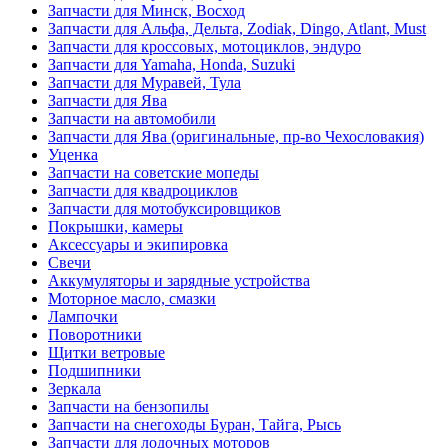
Запчасти для Минск, Восход
Запчасти для Альфа, Дельта, Zodiak, Dingo, Atlant, Must
Запчасти для кроссовых, мотоциклов, эндуро
Запчасти для Yamaha, Honda, Suzuki
Запчасти для Муравей, Тула
Запчасти для Ява
Запчасти на автомобили
Запчасти для Ява (оригинальные, пр-во Чехословакия)
Уценка
Запчасти на советские мопеды
Запчасти для квадроциклов
Запчасти для мотобуксировщиков
Покрышки, камеры
Аксессуары и экипировка
Свечи
Аккумуляторы и зарядные устройства
Моторное масло, смазки
Лампочки
Поворотники
Щитки ветровые
Подшипники
Зеркала
Запчасти на бензопилы
Запчасти на снегоходы Буран, Тайга, Рысь
Запчасти для лодочных моторов