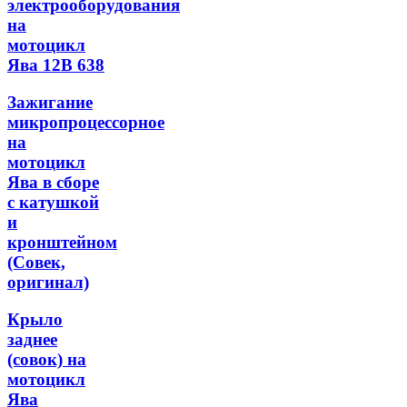
электрооборудования
на
мотоцикл
Ява 12В 638
Зажигание
микропроцессорное
на
мотоцикл
Ява в сборе
с катушкой
и
кронштейном
(Совек,
оригинал)
Крыло
заднее
(совок) на
мотоцикл
Ява