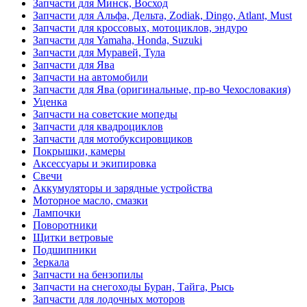
Запчасти для Минск, Восход
Запчасти для Альфа, Дельта, Zodiak, Dingo, Atlant, Must
Запчасти для кроссовых, мотоциклов, эндуро
Запчасти для Yamaha, Honda, Suzuki
Запчасти для Муравей, Тула
Запчасти для Ява
Запчасти на автомобили
Запчасти для Ява (оригинальные, пр-во Чехословакия)
Уценка
Запчасти на советские мопеды
Запчасти для квадроциклов
Запчасти для мотобуксировщиков
Покрышки, камеры
Аксессуары и экипировка
Свечи
Аккумуляторы и зарядные устройства
Моторное масло, смазки
Лампочки
Поворотники
Щитки ветровые
Подшипники
Зеркала
Запчасти на бензопилы
Запчасти на снегоходы Буран, Тайга, Рысь
Запчасти для лодочных моторов