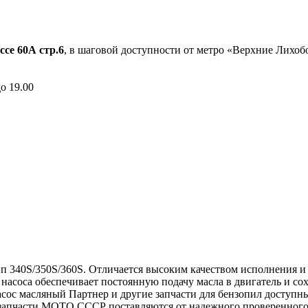
ссе 60А стр.6
, в шаговой доступности от метро «Верхние Лихо
до 19.00
тип 340S/350S/360S. Отличается высоким качеством исполнения 
 насоса обеспечивает постоянную подачу масла в двигатель и со
асос масляный Партнер и другие запчасти для бензопил доступн
 запчасти МОТО СССР поставляются от надежного проверенного