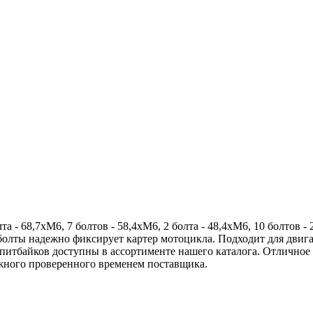
 - 68,7хМ6, 7 болтов - 58,4хМ6, 2 болта - 48,4хМ6, 10 болтов 
, болты надежно фиксирует картер мотоцикла. Подходит для дв
 питбайков доступны в ассортименте нашего каталога. Отлично
жного проверенного временем поставщика.