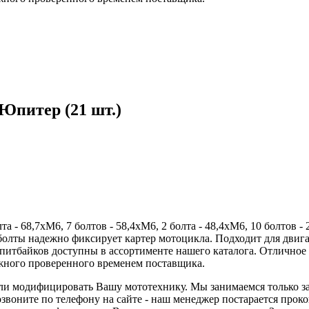
Юпитер (21 шт.)
 - 68,7хМ6, 7 болтов - 58,4хМ6, 2 болта - 48,4хМ6, 10 болтов 
, болты надежно фиксирует картер мотоцикла. Подходит для дв
 питбайков доступны в ассортименте нашего каталога. Отлично
жного проверенного временем поставщика.
 или модифицировать Вашу мототехнику. Мы занимаемся только з
звоните по телефону на сайте - наш менеджер постарается прок