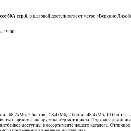
ссе 60А стр.6
, в шаговой доступности от метро «Верхние Лихо
до 19.00
 - 68,7хМ6, 7 болтов - 58,4хМ6, 2 болта - 48,4хМ6, 10 болтов 
, болты надежно фиксирует картер мотоцикла. Подходит для дв
 питбайков доступны в ассортименте нашего каталога. Отлично
жного проверенного временем поставщика.