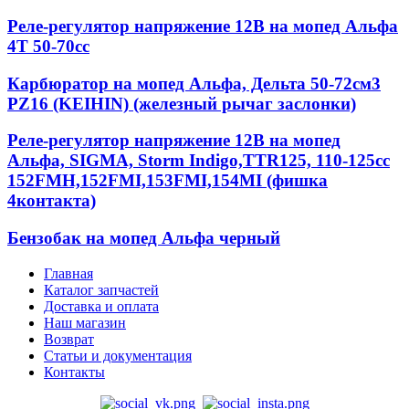
Реле-регулятор напряжение 12В на мопед Альфа
4T 50-70сс
Карбюратор на мопед Альфа, Дельта 50-72см3
PZ16 (KEIHIN) (железный рычаг заслонки)
Реле-регулятор напряжение 12В на мопед
Альфа, SIGMA, Storm Indigo,TTR125, 110-125сс
152FMH,152FMI,153FMI,154MI (фишка
4контакта)
Бензобак на мопед Альфа черный
Главная
Каталог запчастей
Доставка и оплата
Наш магазин
Возврат
Статьи и документация
Контакты