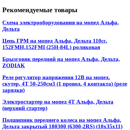
Рекомендуемые товары
Схема электрооборудования на мопед Альфа,
Дельта
Цепь ГРМ на мопед Альфа, Дельта 110cc,
152FMH,152FMI (25H-84L) роликовая
Брызговик передний на мопед Альфа, Дельта,
ZODIAK
Реле регулятор напряжения 12В на мопед,
скутер, 4Т 50-250см3 (1 провод, 4 контакта) (реле
зарядки)
Электростартер на мопед 4T Альфа, Дельта
(верхний стартер)
Подшипник переднего колеса на мопед Альфа,
Дельта закрытый 180300 (6300-2RS) (10x35x11)