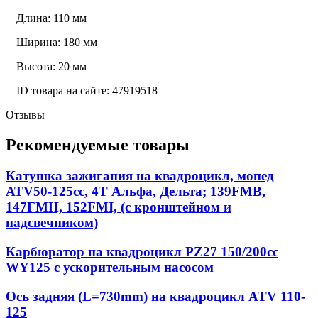
Длина: 110 мм
Ширина: 180 мм
Высота: 20 мм
ID товара на сайте: 47919518
Отзывы
Рекомендуемые товары
Катушка зажигания на квадроцикл, мопед
АТV50-125сс, 4Т Альфа, Дельта; 139FMB,
147FMH, 152FMI, (с кронштейном и
надсвечником)
Карбюратор на квадроцикл PZ27 150/200сс
WY125 с ускорительным насосом
Ось задняя (L=730mm) на квадроцикл ATV 110-
125