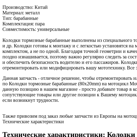
Производство: Китай
Материал: металл
Тип: барабанные
Комплектация: пара
Совместимость: универсальные
Колодки тормозные барабанные выполнены из специального то
и др. Колодки готовы к монтажу и с легкостью установятся н
комплектом, а не по одной. Благодаря точной геометрии и кач
поздно изнашивается, поэтому важно регулярно следить за со
и обеспечить безопасность водителю и его пассажиров. Колод
отремонтировать или модифицировать вашу мототехнику. Все
Данная запчасть - отличное решение, чтобы отремонтировать
по Колодки тормозные барабанные (80x20mm) на мотоцикл Motol
данную позицию в нашем магазине - просто добавьте товар в к
сопутствующие товары или другие позиции к Вашему мотоцикл
если возникнут трудности.
Также привозим под заказ любые запчасти из Европы на мотоци
Технические характеристики
Технические характиристики: Колодки