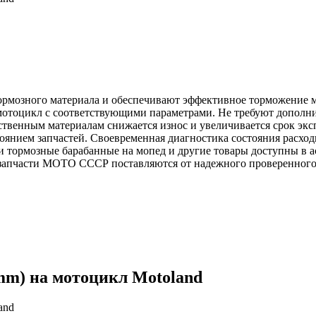
рмозного материала и обеспечивают эффективное торможение м
а мотоцикл с соответствующими параметрами. Не требуют допол
ественным материалам снижается износ и увеличивается срок экс
стоянием запчастей. Своевременная диагностика состояния расх
ки тормозные барабанные на мопед и другие товары доступны в 
 запчасти МОТО СССР поставляются от надежного проверенного
mm) на мотоцикл Motoland
and