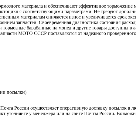
рмозного материала и обеспечивают эффективное торможение м
а мотоцикл с соответствующими параметрами. Не требуют допол
ественным материалам снижается износ и увеличивается срок экс
стоянием запчастей. Своевременная диагностика состояния расх
ки тормозные барабанные на мопед и другие товары доступны в 
 запчасти МОТО СССР поставляются от надежного проверенного
нии посылки)
Почта России осуществляет оперативную доставку посылок в л
кт уточняйте у менеджера или на сайте Почты России. Возможна