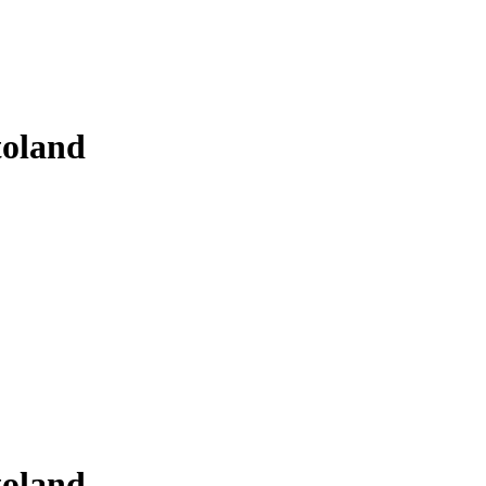
oland
oland