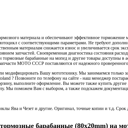
рмозного материала и обеспечивают эффективное торможение м
а мотоцикл с соответствующими параметрами. Не требуют допол
ественным материалам снижается износ и увеличивается срок экс
стоянием запчастей. Своевременная диагностика состояния расх
ки тормозные барабанные на мопед и другие товары доступны в 
 запчасти МОТО СССР поставляются от надежного проверенного
 или модифицировать Вашу мототехнику. Мы занимаемся только з
and ? Позвоните по телефону на сайте - наш менеджер постарае
орзину, выполните оформление. Вы можете также купить другие 
у. Мы поможем Вам с выбором, а также подскажем документаци
клы Ява и Чезет и другие. Оригинал, точные копии и т.д. Срок 
 тормозные барабанные (80x20mm) на мо