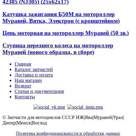
42305 (NJ305) (25x62x17)
Катушка зажигания Б50М на мотороллер
Муравей, Вятка, Электрон (с кронштейном)
Цепь моторная на мотороллер Муравей (50 зв.)
Ступица переднего колеса на мотороллер
Муравей (нового образца, в сборе)
Главная
Каталог запчастей
Доставка и оплата
Наш магазин
Возврат
Статьи и документация
Контакты
© Запчасти для мотоциклов СССР ИЖ|Ява|Муравей|Урал|
Днепр|Минск|Восход
Политика конфиденциальности и обработки данных