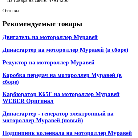
ID товара на сайте: 47914256
Отзывы
Рекомендуемые товары
Двигатель на мотороллер Муравей
Династартер на мотороллер Муравей (в сборе)
Редуктор на мотороллер Муравей
Коробка передач на мотороллер Муравей (в
сборе)
Карбюратор К65Г на мотороллер Муравей
WEBER Оригинал
Династартер - генератор электронный на
мотороллер Муравей (новый)
Подшипник коленвала на мотороллер Муравей