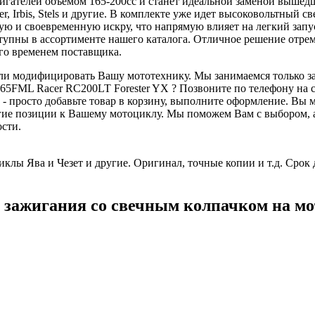
игателей объемом 165-200сс и станет идеальной заменой вышедш
r, Irbis, Stels и другие. В комплекте уже идет высоковольтный 
ую и своевременную искру, что напрямую влияет на легкий запу
оступны в ассортименте нашего каталога. Отличное решение отр
го временем поставщика.
 или модифицировать Вашу мототехнику. Мы занимаемся только з
65FML Racer RC200LT Forester YX ? Позвоните по телефону на с
 просто добавьте товар в корзину, выполните оформление. Вы м
угие позиции к Вашему мотоциклу. Мы поможем Вам с выбором,
ости.
клы Ява и Чезет и другие. Оригинал, точные копии и т.д. Срок 
 зажигания со свечным колпачком на м