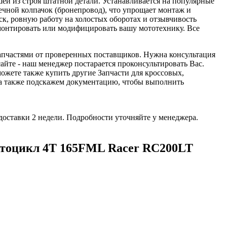
ей из строя штатной детали. Устанавливается на популярные
свечной колпачок (бронепровод), что упрощает монтаж и
ск, ровную работу на холостых оборотах и отзывчивость
емонтировать или модифицировать вашу мототехнику. Все
апчастями от проверенных поставщиков. Нужна консультация
айте - наш менеджер постарается проконсультировать Вас.
ожете также купить другие Запчасти для кроссовых,
 а также подскажем документацию, чтобы выполнить
доставки 2 недели. Подробности уточняйте у менеджера.
отоцикл 4Т 165FML Racer RC200LT