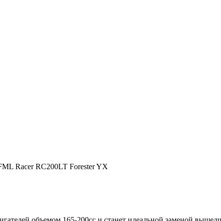
FML Racer RC200LT Forester YX
игателей объемом 165-200сс и станет идеальной заменой вышедш