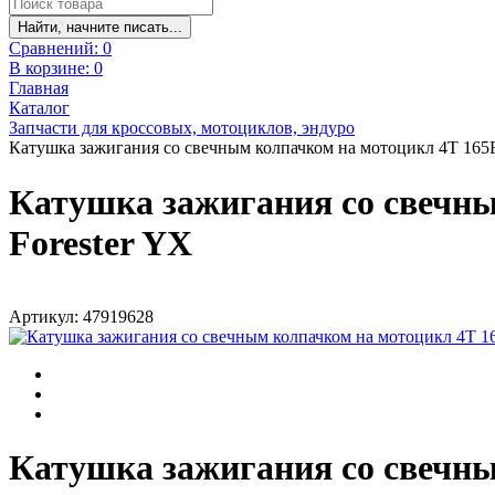
Найти, начните писать...
Сравнений:
0
В корзине:
0
Главная
Каталог
Запчасти для кроссовых, мотоциклов, эндуро
Катушка зажигания со свечным колпачком на мотоцикл 4Т 165
Катушка зажигания со свечн
Forester YX
Артикул: 47919628
Катушка зажигания со свечн