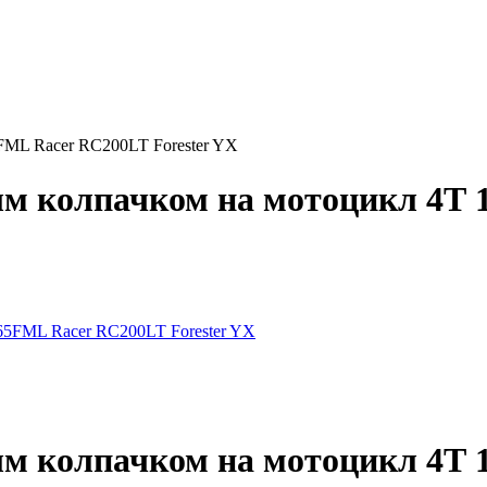
FML Racer RC200LT Forester YX
ым колпачком на мотоцикл 4Т
ым колпачком на мотоцикл 4Т