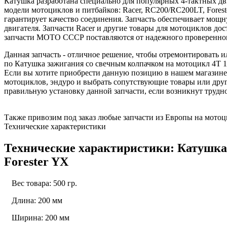
Катушка разработана специально для популярных 4-тактных дв
модели мотоциклов и питбайков: Racer, RC200/RC200LT, Foreste
гарантирует качество соединения. Запчасть обеспечивает мощн
двигателя. Запчасти Racer и другие товары для мотоциклов д
запчасти МОТО СССР поставляются от надежного проверенно
Данная запчасть - отличное решение, чтобы отремонтировать
по Катушка зажигания со свечным колпачком на мотоцикл 4Т 1
Если вы хотите приобрести данную позицию в нашем магазине -
мотоциклов, эндуро и выбрать сопутствующие товары или др
правильную установку данной запчасти, если возникнут трудн
Также привозим под заказ любые запчасти из Европы на мотоци
Технические характеристики
Технические характиристики: Катушка
Forester YX
Вес товара: 500 гр.
Длина: 200 мм
Ширина: 200 мм