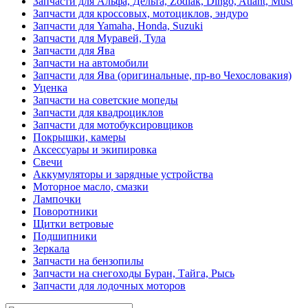
Запчасти для Альфа, Дельта, Zodiak, Dingo, Atlant, Must
Запчасти для кроссовых, мотоциклов, эндуро
Запчасти для Yamaha, Honda, Suzuki
Запчасти для Муравей, Тула
Запчасти для Ява
Запчасти на автомобили
Запчасти для Ява (оригинальные, пр-во Чехословакия)
Уценка
Запчасти на советские мопеды
Запчасти для квадроциклов
Запчасти для мотобуксировщиков
Покрышки, камеры
Аксессуары и экипировка
Свечи
Аккумуляторы и зарядные устройства
Моторное масло, смазки
Лампочки
Поворотники
Щитки ветровые
Подшипники
Зеркала
Запчасти на бензопилы
Запчасти на снегоходы Буран, Тайга, Рысь
Запчасти для лодочных моторов