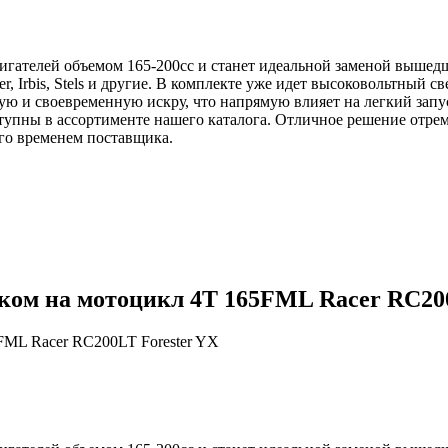
игателей объемом 165-200сс и станет идеальной заменой вышедш
r, Irbis, Stels и другие. В комплекте уже идет высоковольтный 
ую и своевременную искру, что напрямую влияет на легкий запу
оступны в ассортименте нашего каталога. Отличное решение отр
го временем поставщика.
ком на мотоцикл 4Т 165FML Racer RC200
FML Racer RC200LT Forester YX