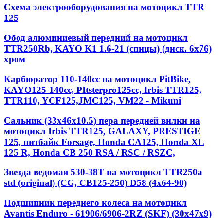
Схема электрооборудования на мотоцикл TTR
125
Обод алюминиевый передний на мотоцикл
TTR250Rb, KAYO K1 1.6-21 (спицы) (диск. 6x76)
хром
Карбюратор 110-140cc на мотоцикл PitBike,
КАYО125-140сс, РItstеrрrо125сс, Irbis TTR125,
TTR110, YCF125,JMC125, VM22 - Mikuni
Сальник (33х46х10.5) пера передней вилки на
мотоцикл Irbis TTR125, GALAXY, PRESTIGE
125, питбайк Forsage, Honda CA125, Honda XL
125 R, Honda CB 250 RSA / RSC / RSZC,
Звезда ведомая 530-38T на мотоцикл TTR250a
std (original) (CG, CB125-250) D58 (4x64-90)
Подшипник переднего колеса на мотоцикл
Avantis Enduro - 61906/6906-2RZ (SKF) (30x47x9)