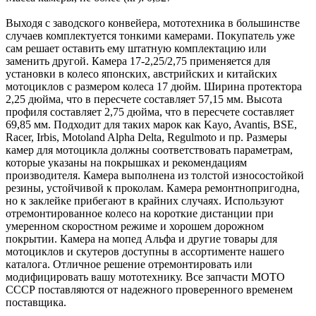
Выходя с заводского конвейера, мототехника в большинстве
случаев комплектуется тонкими камерами. Покупатель уже
сам решает оставить ему штатную комплектацию или
заменить другой. Камера 17-2,25/2,75 применяется для
установки в колесо японских, австрийских и китайских
мотоциклов с размером колеса 17 дюйм. Ширина протектора
2,25 дюйма, что в пересчете составляет 57,15 мм. Высота
профиля составляет 2,75 дюйма, что в пересчете составляет
69,85 мм. Подходит для таких марок как Kayo, Avantis, BSE,
Racer, Irbis, Motoland Alpha Delta, Regulmoto и пр. Размеры
камер для мотоцикла должны соответствовать параметрам,
которые указаны на покрышках и рекомендациям
производителя. Камера выполнена из толстой износостойкой
резины, устойчивой к проколам. Камера ремонтнопригодна,
но к заклейке прибегают в крайних случаях. Используют
отремонтированное колесо на короткие дистанции при
умеренном скоростном режиме и хорошем дорожном
покрытии. Камера на мопед Альфа и другие товары для
мотоциклов и скутеров доступны в ассортименте нашего
каталога. Отличное решение отремонтировать или
модифицировать вашу мототехнику. Все запчасти МОТО
СССР поставляются от надежного проверенного временем
поставщика.