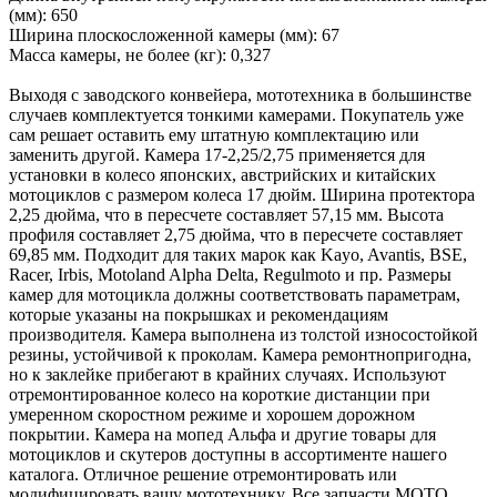
(мм): 650
Ширина плоскосложенной камеры (мм): 67
Масса камеры, не более (кг): 0,327
Выходя с заводского конвейера, мототехника в большинстве
случаев комплектуется тонкими камерами. Покупатель уже
сам решает оставить ему штатную комплектацию или
заменить другой. Камера 17-2,25/2,75 применяется для
установки в колесо японских, австрийских и китайских
мотоциклов с размером колеса 17 дюйм. Ширина протектора
2,25 дюйма, что в пересчете составляет 57,15 мм. Высота
профиля составляет 2,75 дюйма, что в пересчете составляет
69,85 мм. Подходит для таких марок как Kayo, Avantis, BSE,
Racer, Irbis, Motoland Alpha Delta, Regulmoto и пр. Размеры
камер для мотоцикла должны соответствовать параметрам,
которые указаны на покрышках и рекомендациям
производителя. Камера выполнена из толстой износостойкой
резины, устойчивой к проколам. Камера ремонтнопригодна,
но к заклейке прибегают в крайних случаях. Используют
отремонтированное колесо на короткие дистанции при
умеренном скоростном режиме и хорошем дорожном
покрытии. Камера на мопед Альфа и другие товары для
мотоциклов и скутеров доступны в ассортименте нашего
каталога. Отличное решение отремонтировать или
модифицировать вашу мототехнику. Все запчасти МОТО