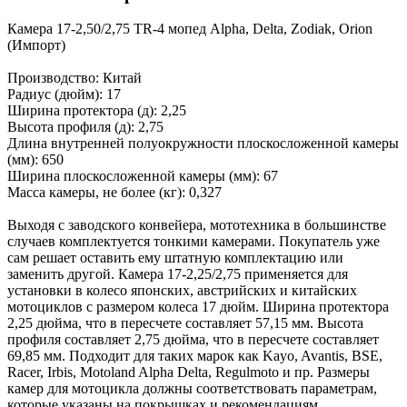
Камера 17-2,50/2,75 TR-4 мопед Alpha, Delta, Zodiak, Orion
(Импорт)
Производство: Китай
Радиус (дюйм): 17
Ширина протектора (д): 2,25
Высота профиля (д): 2,75
Длина внутренней полуокружности плоскосложенной камеры
(мм): 650
Ширина плоскосложенной камеры (мм): 67
Масса камеры, не более (кг): 0,327
Выходя с заводского конвейера, мототехника в большинстве
случаев комплектуется тонкими камерами. Покупатель уже
сам решает оставить ему штатную комплектацию или
заменить другой. Камера 17-2,25/2,75 применяется для
установки в колесо японских, австрийских и китайских
мотоциклов с размером колеса 17 дюйм. Ширина протектора
2,25 дюйма, что в пересчете составляет 57,15 мм. Высота
профиля составляет 2,75 дюйма, что в пересчете составляет
69,85 мм. Подходит для таких марок как Kayo, Avantis, BSE,
Racer, Irbis, Motoland Alpha Delta, Regulmoto и пр. Размеры
камер для мотоцикла должны соответствовать параметрам,
которые указаны на покрышках и рекомендациям