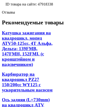
ID товара на сайте: 47918338
Отзывы
Рекомендуемые товары
Катушка зажигания на
квадроцикл, мопед
АТV50-125сс, 4Т Альфа,
Дельта; 139FMB,
147FMH, 152FMI, (с
кронштейном и
надсвечником)
Карбюратор на
квадроцикл PZ27
150/200сс WY125 с
ускорительным насосом
Ось задняя (L=730mm)
на квадроцикл ATV