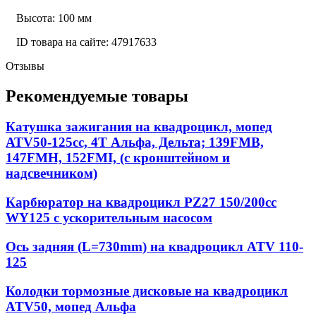
Высота: 100 мм
ID товара на сайте: 47917633
Отзывы
Рекомендуемые товары
Катушка зажигания на квадроцикл, мопед
АТV50-125сс, 4Т Альфа, Дельта; 139FMB,
147FMH, 152FMI, (с кронштейном и
надсвечником)
Карбюратор на квадроцикл PZ27 150/200сс
WY125 с ускорительным насосом
Ось задняя (L=730mm) на квадроцикл ATV 110-
125
Колодки тормозные дисковые на квадроцикл
ATV50, мопед Альфа