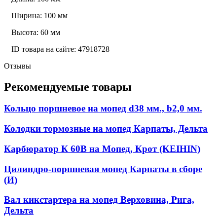
Ширина: 100 мм
Высота: 60 мм
ID товара на сайте: 47918728
Отзывы
Рекомендуемые товары
Кольцо поршневое на мопед d38 мм., b2,0 мм.
Колодки тормозные на мопед Карпаты, Дельта
Карбюратор К 60В на Мопед, Крот (KEIHIN)
Цилиндро-поршневая мопед Карпаты в сборе
(И)
Вал кикстартера на мопед Верховина, Рига,
Дельта