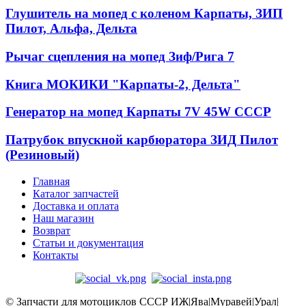
Глушитель на мопед с коленом Карпаты, ЗИП
Пилот, Альфа, Дельта
Рычаг сцепления на мопед Зиф/Рига 7
Книга МОКИКИ "Карпаты-2, Дельта"
Генератор на мопед Карпаты 7V 45W СССР
Патрубок впускной карбюратора ЗИД Пилот
(Резиновый)
Главная
Каталог запчастей
Доставка и оплата
Наш магазин
Возврат
Статьи и документация
Контакты
© Запчасти для мотоциклов СССР ИЖ|Ява|Муравей|Урал|