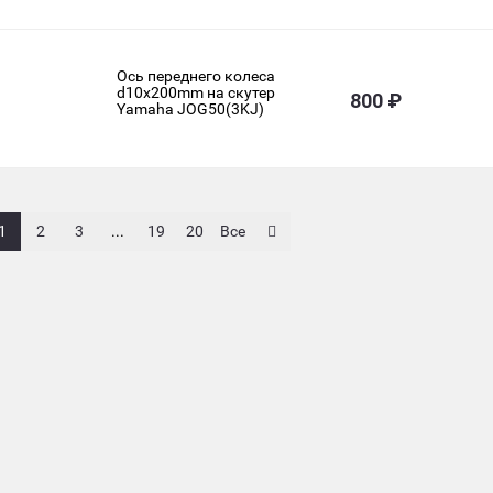
Ось переднего колеса
d10х200mm на скутер
800 ₽
Yamaha JOG50(3KJ)
1
2
3
...
19
20
Все