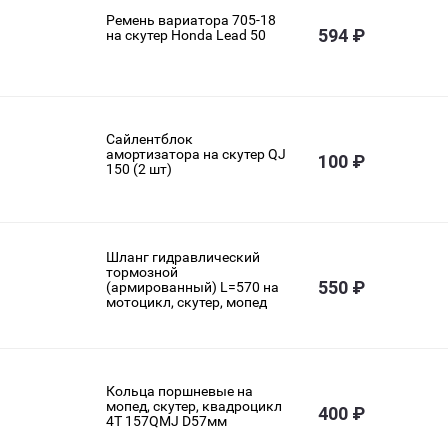
Ремень вариатора 705-18
594 ₽
на скутер Honda Lead 50
Сайлентблок
амортизатора на скутер QJ
100 ₽
150 (2 шт)
Шланг гидравлический
тормозной
550 ₽
(армированный) L=570 на
мотоцикл, скутер, мопед
Кольца поршневые на
мопед, скутер, квадроцикл
400 ₽
4Т 157QMJ D57мм