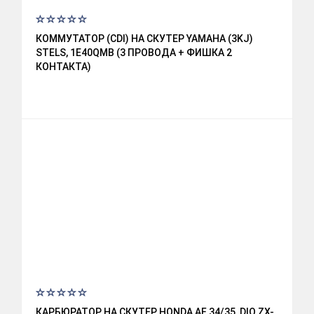
КОММУТАТОР (CDI) НА СКУТЕР YAMAHA (3KJ)
STELS, 1E40QMB (3 ПРОВОДА + ФИШКА 2
КОНТАКТА)
КАРБЮРАТОР НА СКУТЕР HONDA AF 34/35, DIO ZX-