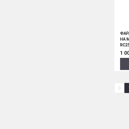
ФАР
НА 
RC2
1 0