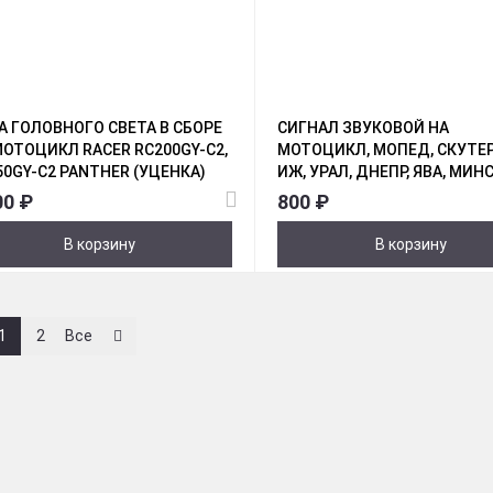
А ГОЛОВНОГО СВЕТА В СБОРЕ
СИГНАЛ ЗВУКОВОЙ НА
МОТОЦИКЛ RACER RC200GY-C2,
МОТОЦИКЛ, МОПЕД, СКУТЕР
50GY-C2 PANTHER (УЦЕНКА)
ИЖ, УРАЛ, ДНЕПР, ЯВА, МИНС
ВОСХОД, МУРАВЕЙ РОЖОК 
00 ₽
800 ₽
(ПАРА) УЦЕНКА.
В корзину
В корзину
1
2
Все