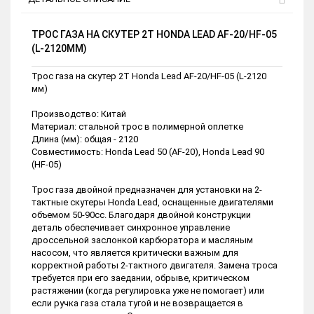
ТРОС ГАЗА НА СКУТЕР 2T HONDA LEAD AF-20/HF-05
(L-2120ММ)
Трос газа на скутер 2T Honda Lead AF-20/HF-05 (L-2120
мм)
Производство: Китай
Материал: стальной трос в полимерной оплетке
Длина (мм): общая - 2120
Совместимость: Honda Lead 50 (AF-20), Honda Lead 90
(HF-05)
Трос газа двойной предназначен для установки на 2-
тактные скутеры Honda Lead, оснащенные двигателями
объемом 50-90сс. Благодаря двойной конструкции
деталь обеспечивает синхронное управление
дроссельной заслонкой карбюратора и масляным
насосом, что является критически важным для
корректной работы 2-тактного двигателя. Замена троса
требуется при его заедании, обрыве, критическом
растяжении (когда регулировка уже не помогает) или
если ручка газа стала тугой и не возвращается в