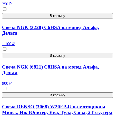
250 ₽
В корзину
Свеча NGK (3228) C6HSA на мопед Альфа,
Дельта
1 100 ₽
В корзину
Свеча NGK (6821) C8HSA на мопед Альфа,
Дельта
900 ₽
В корзину
Свеча DENSO (3068) W20FP-U на мотоциклы
Минск, Иж Юпитер, Ява, Тула, Сова, 2Т скутера