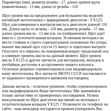
Параметры (мм): диаметр резьбы - 17, длина уровня щупа
(наконечника) - 13 мм, длина от резьбы - 110
Щуп уровня масла предназначен для большинства моделей
китайской мототехники с маркировкой двигателя - YX125.
Щуп для измерения и контроля масла в двигателе длиной 110
мм. Длина щупа от резьбы - 110 мм, диаметр резьбы - 17 мм,
длина уровня масла - 13 мм (см. на изображении). Щуп идет
вместе с уплотнительным кольцом. Установив мотоцикл на
место стоянки в строго горизонтальное положение без упора,
выньте масляный щуп спустя 15 минут и тщательно вытрите.
Опустите его обратно, не поворачивая вокруг продольной оси
и измерьте уровень масла на данный момент. Щуп уровня
масла YX125 и другие запчасти для мотоциклов, мопедов и
питбайков доступны в ассортименте нашего каталога.
Отличное решение отремонтировать или модифицировать
вашу мототехнику. Все запчасти МОТО СССР поставляются
от надежного проверенного временем поставщика.
Данная запчасть - отличное решение, чтобы отремонтировать
или модифицировать Вашу мототехнику. Мы занимаемся
только запчастями от проверенных поставщиков. Нужна
консультация по Щуп двигателя масляный на мотоцикл с
уплотнительным кольцом YX125 ? Позвоните по телефону на
сайте - наш менеджер постарается проконсультировать Вас.