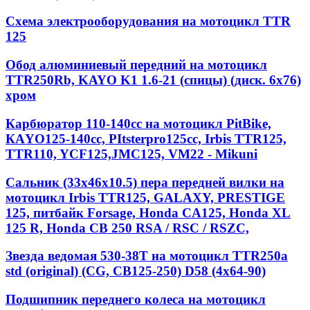
Схема электрооборудования на мотоцикл TTR
125
Обод алюминиевый передний на мотоцикл
TTR250Rb, KAYO K1 1.6-21 (спицы) (диск. 6x76)
хром
Карбюратор 110-140cc на мотоцикл PitBike,
КАYО125-140сс, РItstеrрrо125сс, Irbis TTR125,
TTR110, YCF125,JMC125, VM22 - Mikuni
Сальник (33х46х10.5) пера передней вилки на
мотоцикл Irbis TTR125, GALAXY, PRESTIGE
125, питбайк Forsage, Honda CA125, Honda XL
125 R, Honda CB 250 RSA / RSC / RSZC,
Звезда ведомая 530-38T на мотоцикл TTR250a
std (original) (CG, CB125-250) D58 (4x64-90)
Подшипник переднего колеса на мотоцикл