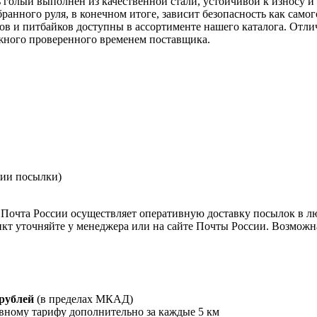
голый выполнен из качественной стали, устойчивой к износу и к
нного руля, в конечном итоге, зависит безопасность как самог
еров и питбайков доступны в ассортименте нашего каталога. От
жного проверенного временем поставщика.
нии посылки)
Почта России осуществляет оперативную доставку посылок в л
кт уточняйте у менеджера или на сайте Почты России. Возможна
 рублей
(в пределах МКАД)
вному тарифу дополнительно за каждые 5 км