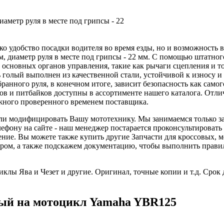
диаметр руля в месте под грипсы - 22
олько удобство посадки водителя во время езды, но и возможнос
м, диаметр руля в месте под грипсы - 22 мм. С помощью штатног
и основных органов управления, такие как рычаги сцепления и то
голый выполнен из качественной стали, устойчивой к износу и к
нного руля, в конечном итоге, зависит безопасность как самог
еров и питбайков доступны в ассортименте нашего каталога. От
жного проверенного временем поставщика.
 или модифицировать Вашу мототехнику. Мы занимаемся только з
ефону на сайте - наш менеджер постарается проконсультироват
ление. Вы можете также купить другие Запчасти для кроссовых,
ом, а также подскажем документацию, чтобы выполнить правиль
клы Ява и Чезет и другие. Оригинал, точные копии и т.д. Срок 
лый на мотоцикл Yamaha YBR125