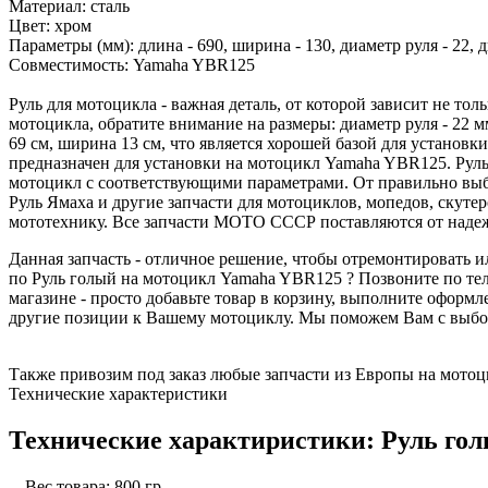
Материал: сталь
Цвет: хром
Параметры (мм): длина - 690, ширина - 130, диаметр руля - 22, 
Совместимость: Yamaha YBR125
Руль для мотоцикла - важная деталь, от которой зависит не т
мотоцикла, обратите внимание на размеры: диаметр руля - 22 м
69 см, ширина 13 см, что является хорошей базой для установк
предназначен для установки на мотоцикл Yamaha YBR125. Руль 
мотоцикл с соответствующими параметрами. От правильно выбра
Руль Ямаха и другие запчасти для мотоциклов, мопедов, скут
мототехнику. Все запчасти МОТО СССР поставляются от наде
Данная запчасть - отличное решение, чтобы отремонтировать
по Руль голый на мотоцикл Yamaha YBR125 ? Позвоните по тел
магазине - просто добавьте товар в корзину, выполните оформ
другие позиции к Вашему мотоциклу. Мы поможем Вам с выбор
Также привозим под заказ любые запчасти из Европы на мотоци
Технические характеристики
Технические характиристики: Руль го
Вес товара: 800 гр.