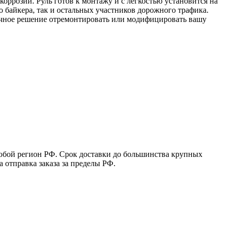
оррозии. Руль готов к монтажу и с легкостью установится на
о байкера, так и остальных участников дорожного трафика.
личное решение отремонтировать или модифицировать вашу
юбой регион РФ. Срок доставки до большинства крупных
 отправка заказа за пределы РФ.