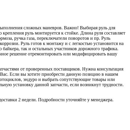
ть выполнения сложных маневров. Важно! Выбирая руль для
о крепления руль монтируется к стойке. Длина руля составляет
рмоза, ручка газа, переключатели поворотов и пр. Руль
оррозии. Руль готов к монтажу и с легкостью установится на
о байкера, так и остальных участников дорожного трафика.
личное решение отремонтировать или модифицировать вашу
апчастями от проверенных поставщиков. Нужна консультация
ь Вас. Если вы хотите приобрести данную позицию в нашем
 мотоциклов, эндуро и выбрать сопутствующие товары или
ную установку данной запчасти, если возникнут трудности.
доставки 2 недели. Подробности уточняйте у менеджера.