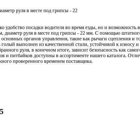
диаметр руля в месте под грипсы - 22
олько удобство посадки водителя во время езды, но и возможнос
м, диаметр руля в месте под грипсы - 22 мм. С помощью штатног
и основных органов управления, такие как рычаги сцепления и то
голый выполнен из качественной стали, устойчивой к износу и к
нного руля, в конечном итоге, зависит безопасность как самог
еров и питбайков доступны в ассортименте нашего каталога. От
жного проверенного временем поставщика.
5